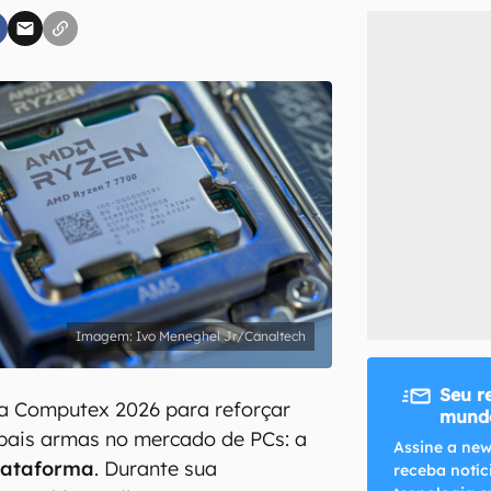
inscreva-se
li, aceito e concordo com os
Termos de Uso e Política de Privacidade do Ca
Ivo Meneghel Jr/Canaltech
Seu r
a Computex 2026 para reforçar
mundo
ipais armas no mercado de PCs: a
Assine a new
lataforma
. Durante sua
receba notíc