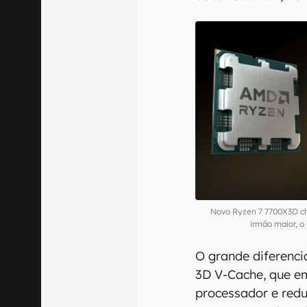
Novo Ryzen 7 7700X3D ch
irmão maior, 
O grande diferencia
3D V-Cache, que e
processador e red