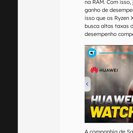
na RAM. Com isso, 
ganho de desempen
isso que os Ryzen 
busca altas taxas 
desempenho compe
00:00
/
04:51
A companhia de San