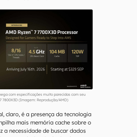
ega com especificações muito parecidas com seu
o 7 7800X3D (Imagem: Reprodução/AMD)
l, claro, é a presença da tecnologia
mpilha mais memória cache sobre o
uz a necessidade de buscar dados