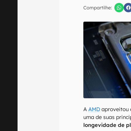
E-mail
Compartilhe:
Confirmo que 
A
AMD
aproveitou 
uma de suas princ
longevidade de p