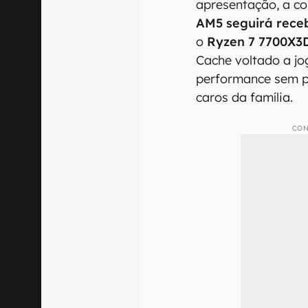
apresentação, a c
AM5 seguirá rece
o
Ryzen 7 7700X3
Cache voltado a j
performance sem pa
caros da família.
CON