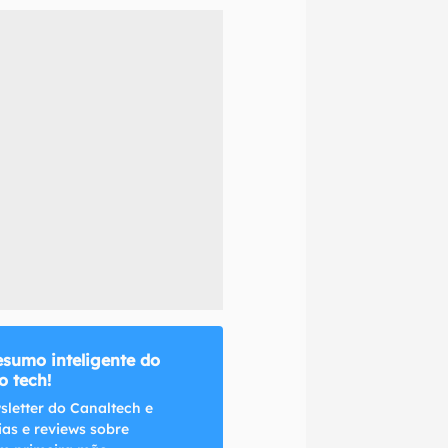
naltech.
esumo inteligente do
 tech!
sletter do Canaltech e
ias e reviews sobre