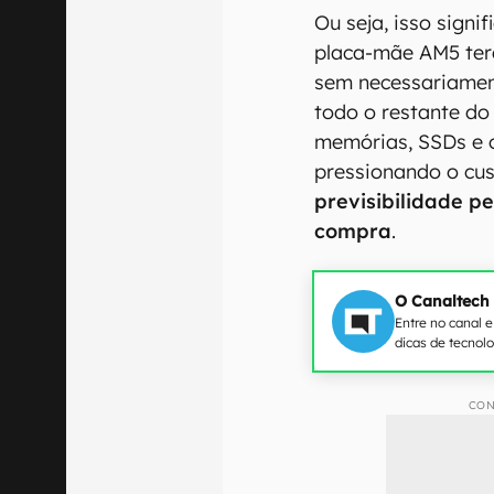
Ou seja, isso signi
placa-mãe AM5 ter
sem necessariamen
todo o restante d
memórias, SSDs e
pressionando o cu
previsibilidade p
compra
.
O Canaltech
Entre no canal 
dicas de tecnol
CON