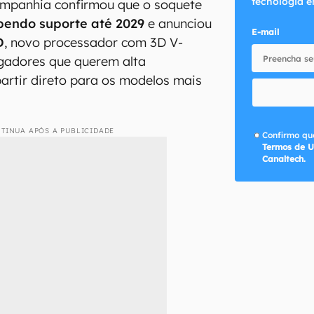
tecnologia e
ompanhia confirmou que o soquete
bendo suporte até 2029
e anunciou
E-mail
D
, novo processador com 3D V-
ogadores que querem alta
rtir direto para os modelos mais
TINUA APÓS A PUBLICIDADE
Confirmo que
Termos de U
Canaltech.