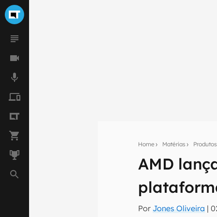
Home
Matérias
Produto
AMD lança
Seu res
plataform
Assine a newsle
mão.
Por
Jones Oliveira
|
0