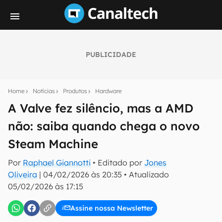
PUBLICIDADE
Seu resumo inteligente do mundo tech!
Assine a newsletter do Canaltech e receba
Home
Notícias
Produtos
Hardware
notícias e reviews sobre tecnologia em primeira
mão.
A Valve fez silêncio, mas a AMD
não: saiba quando chega o novo
E-mail
Steam Machine
Por
Raphael Giannotti
• Editado por
Jones
inscreva-se
Oliveira
|
04/02/2026 às 20:35
•
Atualizado
05/02/2026 às 17:15
Confirmo que li, aceito e concordo com os
Termos de
Uso e Política de Privacidade do Canaltech.
Assine nossa Newsletter