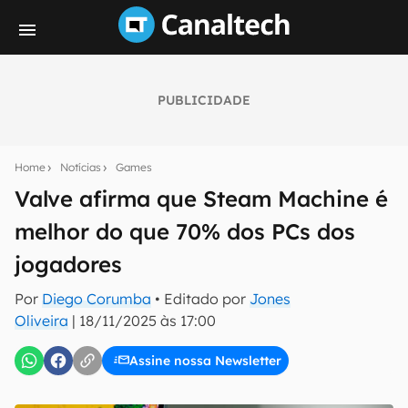
PUBLICIDADE
Seu resumo inteligente do mundo tech!
Assine a newsletter do Canaltech e receba
Home
Notícias
Games
notícias e reviews sobre tecnologia em primeira
mão.
Valve afirma que Steam Machine é
melhor do que 70% dos PCs dos
E-mail
jogadores
Por
Diego Corumba
• Editado por
Jones
inscreva-se
Oliveira
|
18/11/2025 às 17:00
Assine nossa Newsletter
Confirmo que li, aceito e concordo com os
Termos de
Uso e Política de Privacidade do Canaltech.