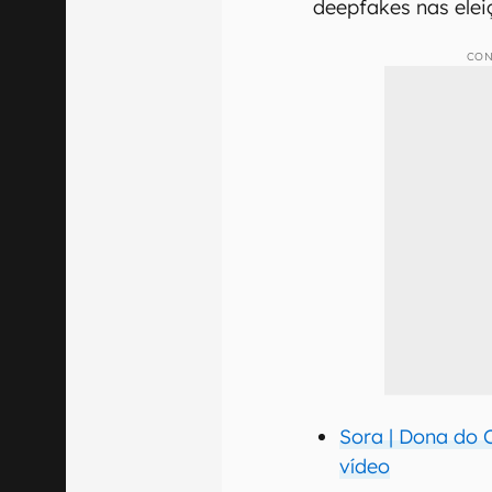
deepfakes nas elei
CON
Sora | Dona do 
vídeo