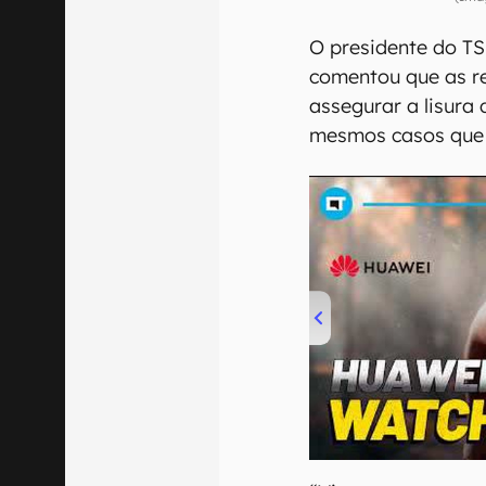
O presidente do TS
comentou que as r
assegurar a lisura 
mesmos casos que 
00:00
/
04:51