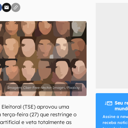
inscreva-se
li, aceito e concordo com os
Termos de Uso e Política de Privacidade do Ca
Clker-Free-Vector-Images/Pixabay
Seu r
r Eleitoral (TSE) aprovou uma
mundo
 terça-feira (27) que restringe o
Assine a new
artificial e veta totalmente as
receba notíc