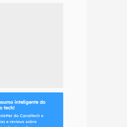
naltech.
esumo inteligente do
 tech!
sletter do Canaltech e
ias e reviews sobre