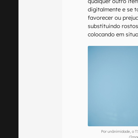
qualquer outro ite
digitalmente e se 
favorecer ou preju
substituindo rosto
colocando em situa
Por unânimidade, o TS
(Ima