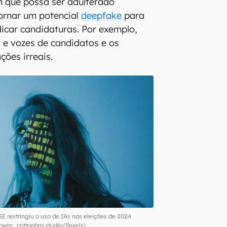
m que possa ser adulterado
tornar um potencial
deepfake
para
dicar candidaturas. Por exemplo,
s e vozes de candidatos e os
ções irreais.
E restringiu o uso de IAs nas eleições de 2024
gem: cottonbro studio/Pexels)