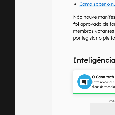
Como saber o nú
Não houve manifest
foi aprovada de f
membros votantes d
por legislar o pleit
Inteligência
O Canaltech
Entre no canal 
dicas de tecnol
CON