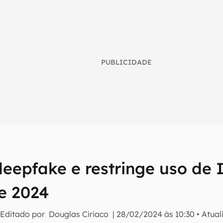
PUBLICIDADE
deepfake e restringe uso de 
umo inteligente do mundo tech!
de 2024
tter do Canaltech e receba notícias e reviews sobre tecnologia 
 Editado por
Douglas Ciriaco
|
28/02/2024 às 10:30
•
Atual