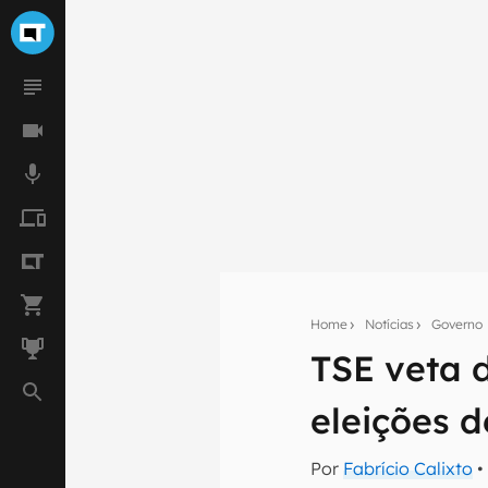
Home
Notícias
Governo
TSE veta 
Seu res
eleições 
Assine a newsle
mão.
Por
Fabrício Calixto
•