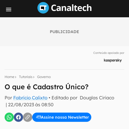
PUBLICIDADE
Seu resumo inteligente do mundo tech!
Assine a newsletter do Canaltech e receba
Conteúdo apoiado por
notícias e reviews sobre tecnologia em primeira
mão.
E-mail
Home
Tutoriais
Governo
O que é Cadastro Único?
Por
Fabrício Calixto
• Editado por
Douglas Ciriaco
inscreva-se
|
22/08/2023 às 08:50
Confirmo que li, aceito e concordo com os
Termos de
Assine nossa Newsletter
Uso e Política de Privacidade do Canaltech.