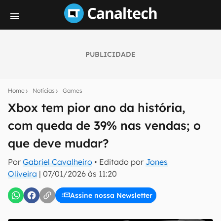
PUBLICIDADE
Seu resumo inteligente do mundo tech!
Assine a newsletter do Canaltech e receba
Home
Notícias
Games
notícias e reviews sobre tecnologia em primeira
mão.
Xbox tem pior ano da história,
com queda de 39% nas vendas; o
E-mail
que deve mudar?
Por
Gabriel Cavalheiro
• Editado por
Jones
inscreva-se
Oliveira
|
07/01/2026 às 11:20
Assine nossa Newsletter
Confirmo que li, aceito e concordo com os
Termos de
Uso e Política de Privacidade do Canaltech.