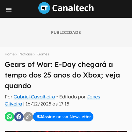
PUBLICIDADE
Seu resumo inteligente do mundo tech!
Assine a newsletter do Canaltech e receba
Home
Notícias
Games
notícias e reviews sobre tecnologia em primeira
mão.
Gears of War: E-Day chegará a
tempo dos 25 anos do Xbox; veja
E-mail
quando
Por
Gabriel Cavalheiro
• Editado por
Jones
inscreva-se
Oliveira
|
16/12/2025 às 17:15
Assine nossa Newsletter
Confirmo que li, aceito e concordo com os
Termos de
Uso e Política de Privacidade do Canaltech.