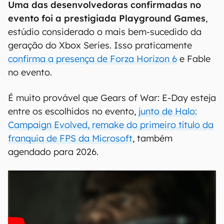
Uma das desenvolvedoras confirmadas no
evento foi a prestigiada Playground Games
,
estúdio considerado o mais bem-sucedido da
geração do Xbox Series. Isso praticamente
confirma a presença de Forza Horizon 6
e Fable
no evento.
É muito provável que Gears of War: E-Day esteja
entre os escolhidos no evento,
junto de Halo:
Campaign Evolved, remake do primeiro título da
franquia de FPS da Microsoft
, também
agendado para 2026.