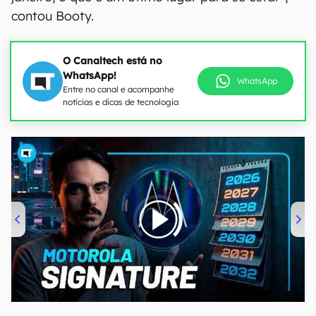
contou Booty.
O Canaltech está no
WhatsApp!
WhatsApp
Entre no canal e acompanhe
notícias e dicas de tecnologia
00:00
/
20:46