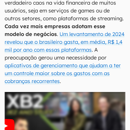
verdadeiro caos na vida financeira de muitos
usuários, seja em serviços de games ou de
outros setores, como plataformas de streaming.
Cada vez mais empresas adotam esse
modelo de negócios
.
Um levantamento de 2024
revelou que o brasileiro gasta, em média, R$ 1,4
mil por ano com essas plataformas
. A
preocupação gerou uma necessidade por
aplicativos de gerenciamento que ajudam a ter
um controle maior sobre os gastos com as
cobranças recorrentes
.