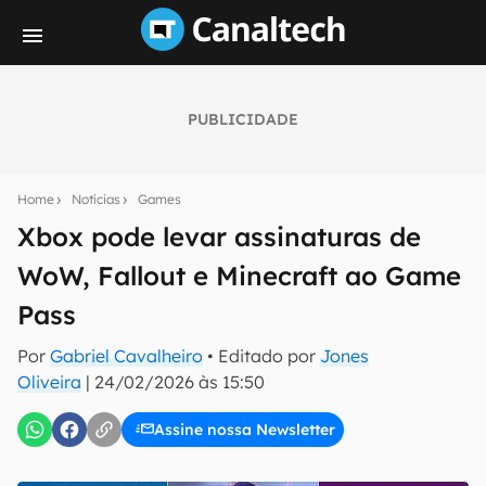
PUBLICIDADE
Seu resumo inteligente do mundo tech!
Assine a newsletter do Canaltech e receba
Home
Notícias
Games
notícias e reviews sobre tecnologia em primeira
mão.
Xbox pode levar assinaturas de
WoW, Fallout e Minecraft ao Game
E-mail
Pass
Por
Gabriel Cavalheiro
• Editado por
Jones
inscreva-se
Oliveira
|
24/02/2026 às 15:50
Assine nossa Newsletter
Confirmo que li, aceito e concordo com os
Termos de
Uso e Política de Privacidade do Canaltech.