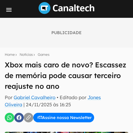
PUBLICIDADE
Seu resumo inteligente do mundo tech!
Assine a newsletter do Canaltech e receba
Home
Notícias
Games
notícias e reviews sobre tecnologia em primeira
mão.
Xbox mais caro de novo? Escassez
de memória pode causar terceiro
E-mail
reajuste no ano
Por
Gabriel Cavalheiro
• Editado por
Jones
inscreva-se
Oliveira
|
24/11/2025 às 16:25
Assine nossa Newsletter
Confirmo que li, aceito e concordo com os
Termos de
Uso e Política de Privacidade do Canaltech.