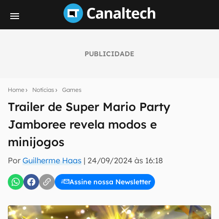
PUBLICIDADE
Seu resumo inteligente do mundo tech!
Assine a newsletter do Canaltech e receba
Home
Notícias
Games
notícias e reviews sobre tecnologia em primeira
mão.
Trailer de Super Mario Party
Jamboree revela modos e
E-mail
minijogos
Por
Guilherme Haas
|
24/09/2024 às 16:18
inscreva-se
Assine nossa Newsletter
Confirmo que li, aceito e concordo com os
Termos de
Uso e Política de Privacidade do Canaltech.