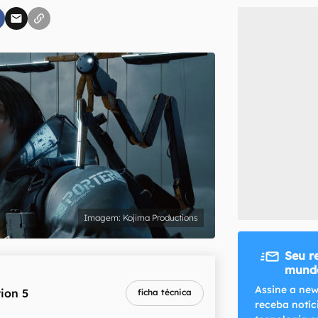
inscreva-se
li, aceito e concordo com os
Termos de Uso e Política de Privacidade do Ca
Kojima Productions
Seu r
mundo
melhor preço
Assine a new
ion 5
ficha técnica
R$ 4.199,90
receba notíc