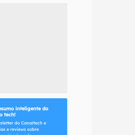
naltech.
esumo inteligente do
 tech!
sletter do Canaltech e
ias e reviews sobre