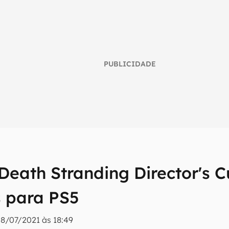
PUBLICIDADE
 Death Stranding Director's 
umo inteligente do mundo tech!
 para PS5
tter do Canaltech e receba notícias e reviews sobre tecnologia 
8/07/2021 às 18:49