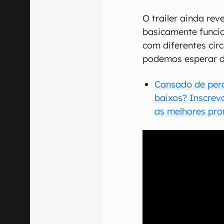
O trailer ainda reve
basicamente funci
com diferentes cir
podemos esperar da
Cansado de per
baixos? Inscrev
as melhores pro