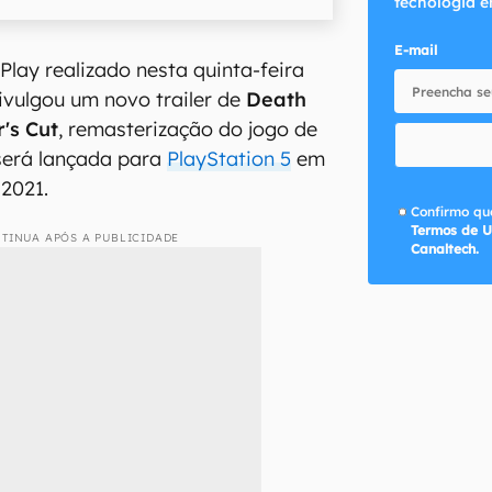
tecnologia e
E-mail
Play realizado nesta quinta-feira
divulgou um novo trailer de
Death
's Cut
, remasterização do jogo de
será lançada para
PlayStation 5
em
2021.
Confirmo que
Termos de U
TINUA APÓS A PUBLICIDADE
Canaltech.