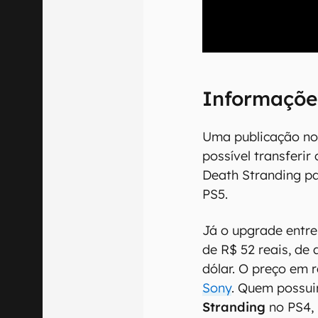
00:00
/
21:11
Informaçõe
Uma publicação no 
possível transferir
Death Stranding pa
PS5.
Já o upgrade entre
de R$ 52 reais, de
dólar. O preço em r
Sony
. Quem possui
Stranding
no PS4,