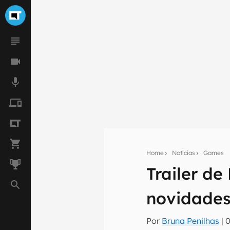
Home
Notícias
Games
Trailer de
Seu res
novidades
Assine a newsle
mão.
Por
Bruna Penilhas
|
0
E-mail