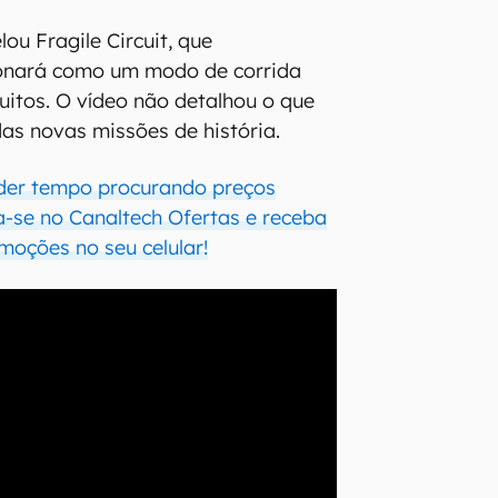
lou Fragile Circuit, que
onará como um modo de corrida
cuitos. O vídeo não detalhou o que
s novas missões de história.
der tempo procurando preços
a-se no Canaltech Ofertas e receba
moções no seu celular!