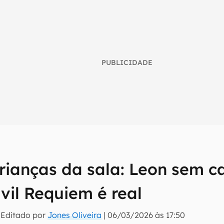
PUBLICIDADE
crianças da sala: Leon sem 
umo inteligente do mundo tech!
vil Requiem é real
tter do Canaltech e receba notícias e reviews sobre tecnologia 
 Editado por
Jones Oliveira
|
06/03/2026 às 17:50