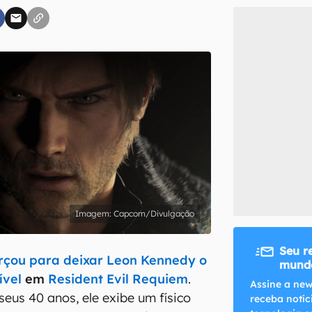
inscreva-se
li, aceito e concordo com os
Termos de Uso e Política de Privacidade do Ca
Capcom/Divulgação
Seu r
rçou para deixar Leon Kennedy o
mundo
ível
em
Resident Evil Requiem
.
Assine a new
eus 40 anos, ele exibe um físico
receba notíc