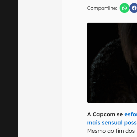
Compartilhe:
Confirmo que 
A Capcom se
esfo
mais sensual poss
Mesmo ao fim dos s