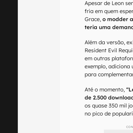
Apesar de Leon se
fria em quem espe
Grace,
o modder a
teria uma deman
Além da versão, ex
Resident Evil Requ
em outras platafo
exemplo, adiciona 
para complementar 
Até o momento,
“L
de 2.500 downloa
os quase 350 mil j
no pico de popula
CON