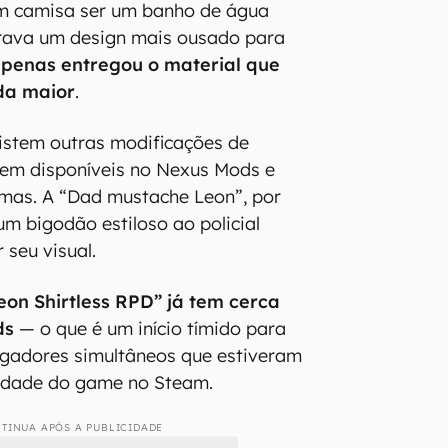
m camisa ser um banho de água
rava um design mais ousado para
penas entregou o material que
da maior
.
istem outras modificações de
iem disponíveis no Nexus Mods e
rmas. A “Dad mustache Leon”, por
um bigodão estiloso ao policial
seu visual.
eon Shirtless RPD” já tem cerca
ds
— o que é um início tímido para
ogadores simultâneos que estiveram
ridade do game no Steam.
TINUA APÓS A PUBLICIDADE