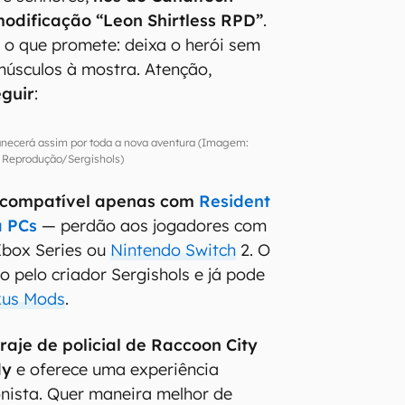
odificação “Leon Shirtless RPD”
.
 o que promete: deixa o herói sem
úsculos à mostra. Atenção,
eguir
:
ecerá assim por toda a nova aventura (Imagem:
Reprodução/Sergishols)
é compatível apenas com
Resident
a PCs
— perdão aos jogadores com
Xbox Series ou
Nintendo Switch
2. O
o pelo criador Sergishols e já pode
us Mods
.
 traje de policial de Raccoon City
dy
e oferece uma experiência
onista. Quer maneira melhor de