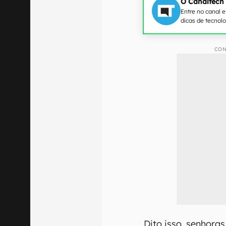
O Canaltech
Entre no canal 
dicas de tecnol
CON
Dito isso, senhora