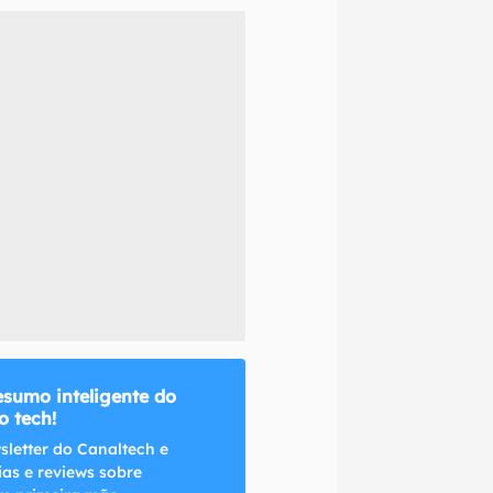
naltech.
esumo inteligente do
 tech!
sletter do Canaltech e
ias e reviews sobre