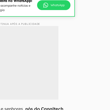
 está no WhatsApp!
WhatsApp
e acompanhe notícias e
ogia
TINUA APÓS A PUBLICIDADE
s e senhores,
nós do Canaltech