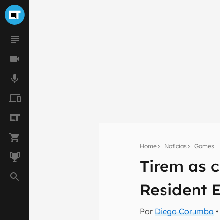
Home
Notícias
Games
Tirem as 
Seu res
Resident E
Assine a newsle
mão.
Por
Diego Corumba
•
E-mail