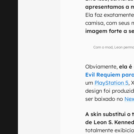
apresentamos a m
Ela faz exatamente
camisa, com seus m
imagem forte a s
Com o mod, Leon perman
Obviamente,
ela 
Evil Requiem par
um
PlayStation 5
, 
design foi produzid
ser baixado no
Nex
A skin substitui o
de Leon S. Kenne
totalmente exibici