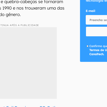
tecnologia e
s e quebra-cabeças se tornaram
s 1990 e nos trouxeram uma das
E-mail
do gênero.
TINUA APÓS A PUBLICIDADE
Confirmo que
Termos de U
Canaltech.