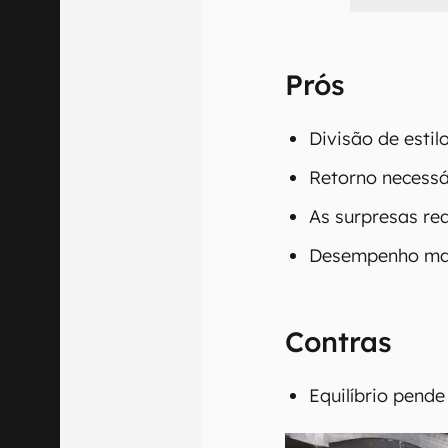
Prós
Divisão de esti
Retorno necessá
As surpresas r
Desempenho mad
Contras
Equilíbrio pende