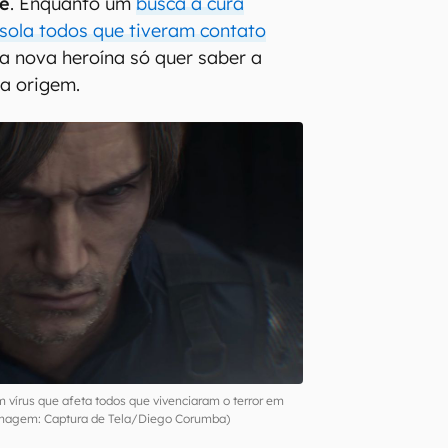
ce
. Enquanto um
busca a cura
ssola todos que tiveram contato
 a nova heroína só quer saber a
a origem.
 vírus que afeta todos que vivenciaram o terror em
Imagem: Captura de Tela/Diego Corumba)