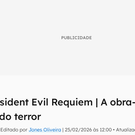
PUBLICIDADE
sident Evil Requiem | A obra
umo inteligente do mundo tech!
 do terror
tter do Canaltech e receba notícias e reviews sobre tecnologia 
 Editado por
Jones Oliveira
|
25/02/2026 às 12:00
•
Atualiz