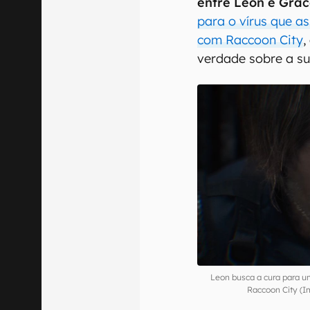
entre Leon e Gra
para o vírus que a
com Raccoon City
,
verdade sobre a su
Leon busca a cura para um
Raccoon City (