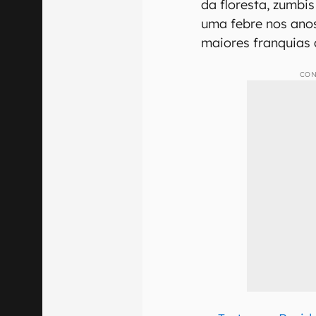
da floresta, zumbi
uma febre nos ano
maiores franquias 
CON