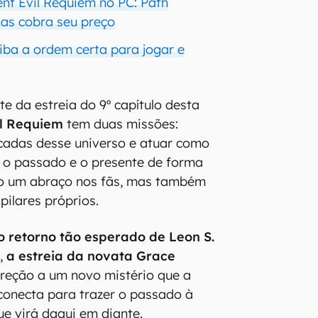
nt Evil Requiem no PC: Path
mas cobra seu preço
aiba a ordem certa para jogar e
e da estreia do 9º capítulo desta
il Requiem
tem duas missões:
écadas desse universo e atuar como
 o passado e o presente de forma
mo um abraço nos fãs, mas também
ilares próprios.
o retorno tão esperado de Leon S.
o,
a estreia da novata Grace
direção a um novo mistério que a
conecta para trazer o passado à
ue virá daqui em diante.