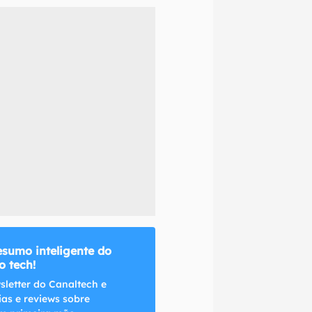
naltech.
esumo inteligente do
 tech!
sletter do Canaltech e
ias e reviews sobre