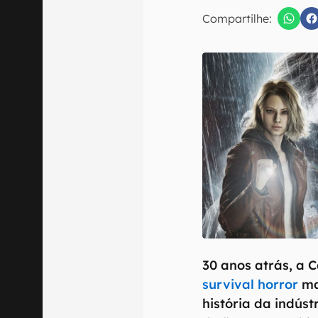
E-mail
Compartilhe:
Confirmo que 
30 anos atrás, a
survival horror
ma
história da indús