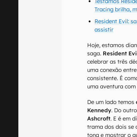
Testamos Reside
Tracing brilha, 
Resident Evil: s
assistir
Hoje, estamos diant
saga.
Resident Ev
celebrar as três d
uma conexão entre
consistente. É co
uma aventura com p
De um lado temos
Kennedy
. Do outr
Ashcroft
. E é em 
trama dos dois se 
tona e mostrar o q