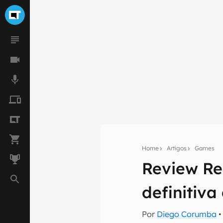
Home
Artigos
Games
Review Re
Seu res
definitiva
Assine a newsle
mão.
Por
Diego Corumba
•