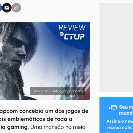
inscreva-se
li, aceito e concordo com os
Termos de Uso e Política de Privacidade do Ca
Divulgação/Capcom
Seu r
 Capcom concebia um dos jogos de
mundo
is emblemáticos de toda a
Assine a new
tria gaming
. Uma mansão no meio
receba notíc