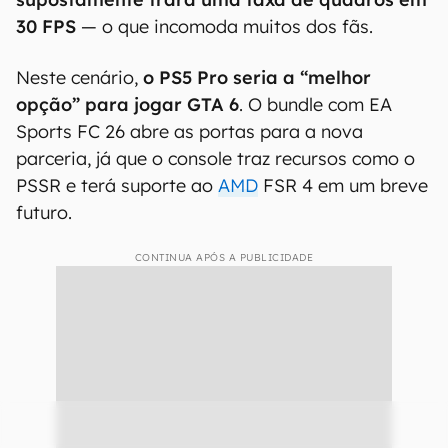
A grande preocupação dos jogadores é que
o
novo jogo da Rockstar leve o PlayStation 5 e
o
Xbox Series X
ao seu limite
. Ainda assim,
ele
supostamente trará uma taxa de quadros em
30 FPS
— o que incomoda muitos dos fãs.
Neste cenário,
o PS5 Pro seria a “melhor
opção” para jogar GTA 6
. O bundle com EA
Sports FC 26 abre as portas para a nova
parceria, já que o console traz recursos como o
PSSR e terá suporte ao
AMD
FSR 4 em um breve
futuro.