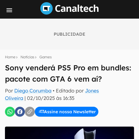
PUBLICIDADE
Seu resumo inteligente do mundo tech!
Assine a newsletter do Canaltech e receba
Home
Notícias
Games
notícias e reviews sobre tecnologia em primeira
mão.
Sony venderá PS5 Pro em bundles:
pacote com GTA 6 vem aí?
E-mail
Por
Diego Corumba
• Editado por
Jones
Oliveira
|
02/10/2025 às 16:35
inscreva-se
Assine nossa Newsletter
Confirmo que li, aceito e concordo com os
Termos de
Uso e Política de Privacidade do Canaltech.