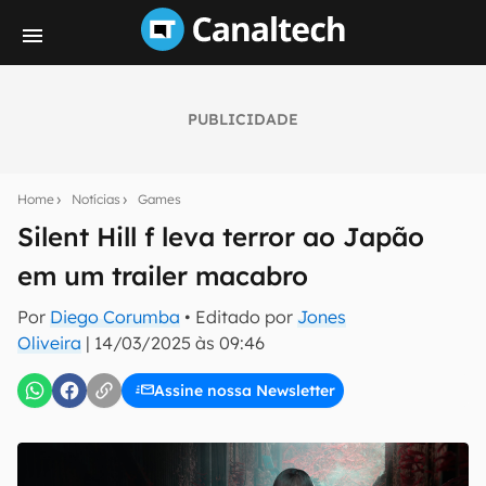
PUBLICIDADE
Seu resumo inteligente do mundo tech!
Assine a newsletter do Canaltech e receba
Home
Notícias
Games
notícias e reviews sobre tecnologia em primeira
mão.
Silent Hill f leva terror ao Japão
em um trailer macabro
E-mail
Por
Diego Corumba
• Editado por
Jones
Oliveira
|
14/03/2025 às 09:46
inscreva-se
Assine nossa Newsletter
Confirmo que li, aceito e concordo com os
Termos de
Uso e Política de Privacidade do Canaltech.