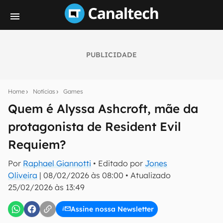
PUBLICIDADE
Seu resumo inteligente do mundo tech!
Assine a newsletter do Canaltech e receba
Home
Notícias
Games
notícias e reviews sobre tecnologia em primeira
mão.
Quem é Alyssa Ashcroft, mãe da
protagonista de Resident Evil
E-mail
Requiem?
Por
Raphael Giannotti
• Editado por
Jones
inscreva-se
Oliveira
|
08/02/2026 às 08:00
•
Atualizado
25/02/2026 às 13:49
Confirmo que li, aceito e concordo com os
Termos de
Uso e Política de Privacidade do Canaltech.
Assine nossa Newsletter