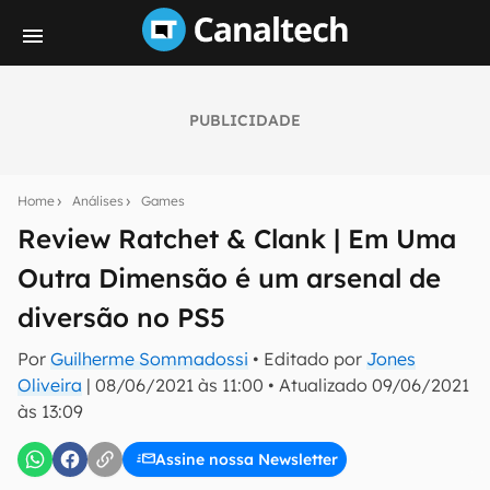
PUBLICIDADE
Seu resumo inteligente do mundo tech!
Assine a newsletter do Canaltech e receba
Home
Análises
Games
notícias e reviews sobre tecnologia em primeira
mão.
Review Ratchet & Clank | Em Uma
Outra Dimensão é um arsenal de
E-mail
diversão no PS5
Por
Guilherme Sommadossi
• Editado por
Jones
inscreva-se
Oliveira
|
08/06/2021 às 11:00
•
Atualizado
09/06/2021
às 13:09
Confirmo que li, aceito e concordo com os
Termos de
Uso e Política de Privacidade do Canaltech.
Assine nossa Newsletter