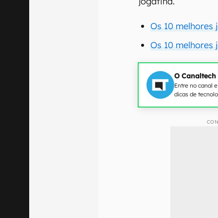
jogatina.
Os 10 melhores j
Os 10 melhores j
O Canaltech
Entre no canal 
dicas de tecnol
CON