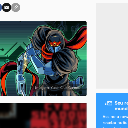
inscreva-se
li, aceito e concordo com os
Termos de Uso e Política de Privacidade do Ca
Yatch Club Games
Seu r
mundo
Assine a new
receba notíc