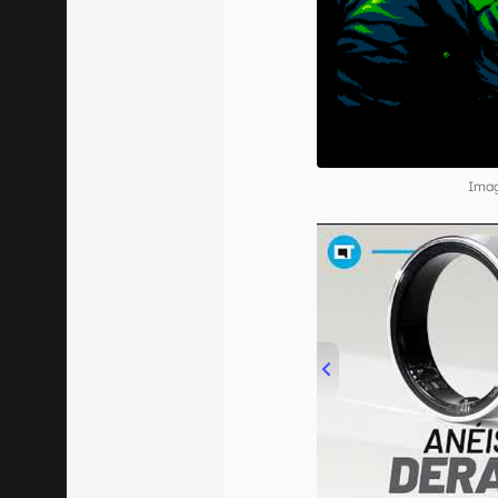
Imag
00:00
/
21:11