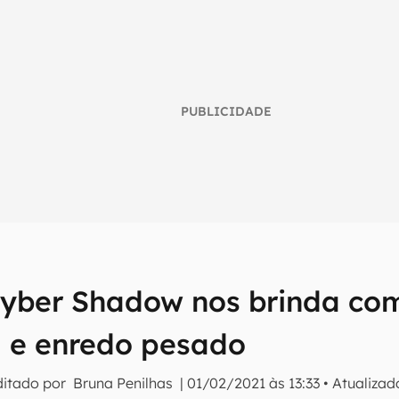
PUBLICIDADE
 Cyber Shadow nos brinda co
umo inteligente do mundo tech!
a e enredo pesado
tter do Canaltech e receba notícias e reviews sobre tecnologia 
ditado por
Bruna Penilhas
|
01/02/2021 às 13:33
•
Atualiza