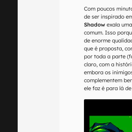
Com poucos minuto
de ser inspirado em
Shadow
exala uma
comum. Isso porque
de enorme qualida
que é proposta, co
por toda a parte (
claro, com a histór
embora os inimigos
complementem bem 
ele faz é para lá de