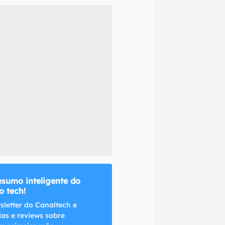
naltech.
esumo inteligente do
 tech!
sletter do Canaltech e
ias e reviews sobre