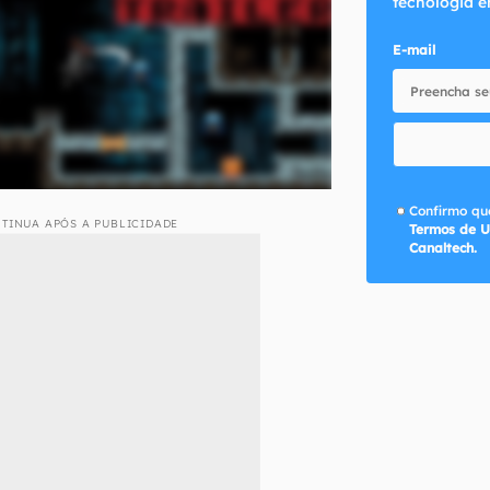
tecnologia e
E-mail
Confirmo que
TINUA APÓS A PUBLICIDADE
Termos de U
Canaltech.