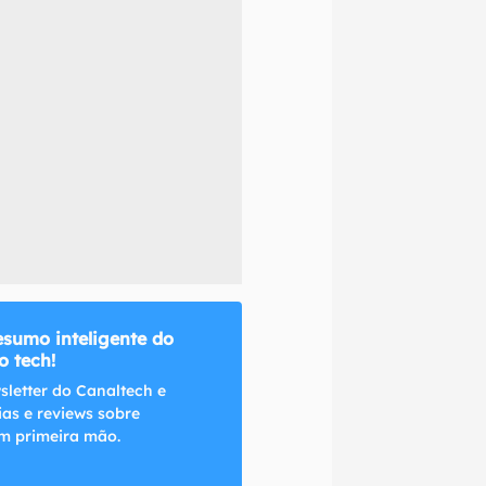
naltech.
esumo inteligente do
 tech!
sletter do Canaltech e
ias e reviews sobre
m primeira mão.