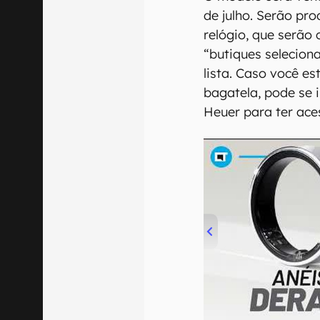
de julho. Serão pr
relógio, que serão 
“butiques selecion
lista. Caso você e
bagatela, pode se i
Heuer para ter ace
00:00
/
21:11