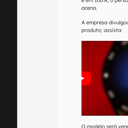
e em 100%, o pers
acena.
A empresa divulgo
produto; assista:
O modelo será vendi