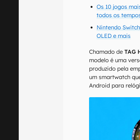
Os 10 jogos mai
todos os tempo
Nintendo Switc
OLED e mais
Chamado de
TAG 
modelo é uma versã
produzido pela emp
um smartwatch que
Android para relógi