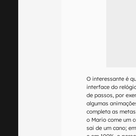
O interessante é q
interface do relóg
de passos, por ex
algumas animações
completa as metas.
o Mario come um co
sai de um cano; em