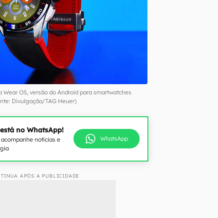
a Wear OS, versão do Android para smartwatches
onte: Divulgação/TAG Heuer)
 está no WhatsApp!
WhatsApp
e acompanhe notícias e
ogia
TINUA APÓS A PUBLICIDADE