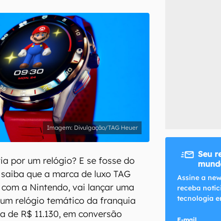
inscreva-se
li, aceito e concordo com os
Termos de Uso e Política de Privacidade do Ca
Divulgação/TAG Heuer
Seu r
a por um relógio? E se fosse do
mundo
s saiba que a marca de luxo TAG
Assine a new
 com a Nintendo, vai lançar uma
receba notíc
tecnologia e
 um relógio temático da franquia
ca de R$ 11.130, em conversão
E-mail