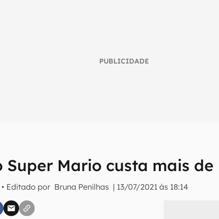
PUBLICIDADE
o Super Mario custa mais de 
umo inteligente do mundo tech!
tter do Canaltech e receba notícias e reviews sobre tecnologia 
• Editado por
Bruna Penilhas
|
13/07/2021 às 18:14