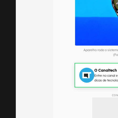
Aparelho roda o sistem
(F
O Canaltech
Entre no canal 
dicas de tecnol
CON