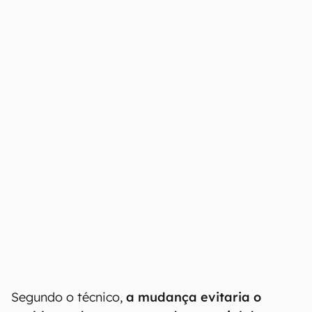
00:00
/
04:07
Agora, parece que essas
ranhuras chegaram
aos modelos base e Slim do PS5 em versões
mais recentes
, conforme constatou
Modyfikator89, que observou as linhas de
ranhura na área do metal líquido ao desmontar
o console.