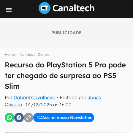
PUBLICIDADE
Seu resumo inteligente do mundo tech!
Assine a newsletter do Canaltech e receba
Home
Notícias
Games
notícias e reviews sobre tecnologia em primeira
mão.
Recurso do PlayStation 5 Pro pode
ter chegado de surpresa ao PS5
E-mail
Slim
Por
Gabriel Cavalheiro
• Editado por
Jones
inscreva-se
Oliveira
|
01/12/2025 às 16:00
Assine nossa Newsletter
Confirmo que li, aceito e concordo com os
Termos de
Uso e Política de Privacidade do Canaltech.