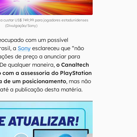
 a custar US$ 749,99 para jogadores estadunidenses
(Divulgação/Sony)
eocupado com um possível
asil, a
Sony
esclareceu que “não
ações de preço a anunciar para
 De qualquer maneira,
o Canaltech
 com a assessoria do PlayStation
ca de um posicionamento
, mas não
até a publicação desta matéria.