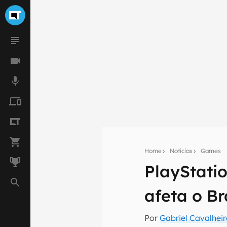
Home
Notícias
Games
PlayStati
Seu res
afeta o Br
Assine a newsle
mão.
Por
Gabriel Cavalhei