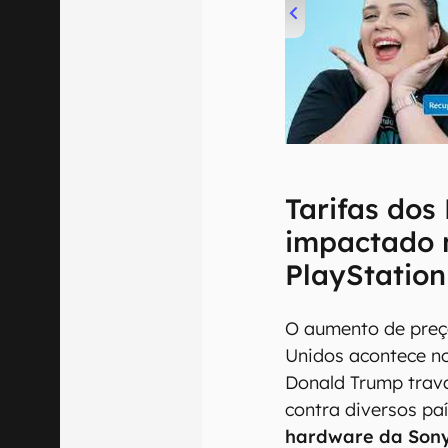
00:00
/
04:52
Tarifas dos
impactado 
PlayStation
O aumento de preç
Unidos acontece n
Donald Trump trava
contra diversos pa
hardware da Sony