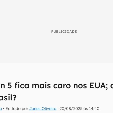
PUBLICIDADE
on 5 fica mais caro nos EUA;
umo inteligente do mundo tech!
asil?
tter do Canaltech e receba notícias e reviews sobre tecnologia 
ro
• Editado por
Jones Oliveira
|
20/08/2025 às 14:40