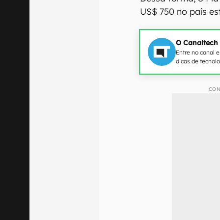
US$ 750 no país es
O Canaltech
Entre no canal 
dicas de tecnol
CON