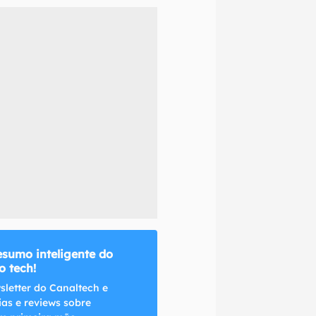
naltech.
esumo inteligente do
 tech!
sletter do Canaltech e
ias e reviews sobre