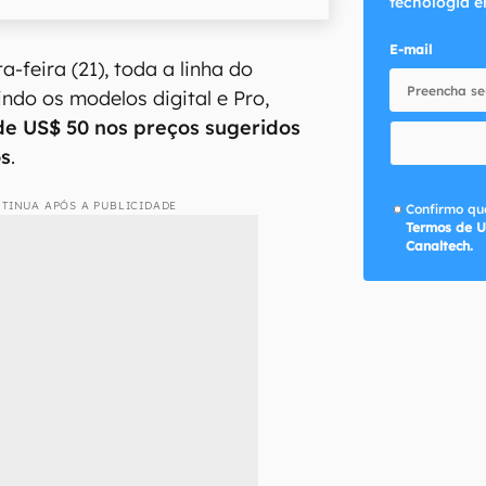
tecnologia e
E-mail
a-feira (21), toda a linha do
uindo os modelos digital e Pro,
e US$ 50 nos preços sugeridos
os
.
TINUA APÓS A PUBLICIDADE
Confirmo que
Termos de U
Canaltech.