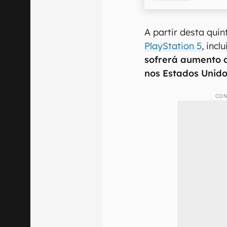
A partir desta quint
PlayStation 5
, incl
sofrerá aumento d
nos Estados Unid
CON