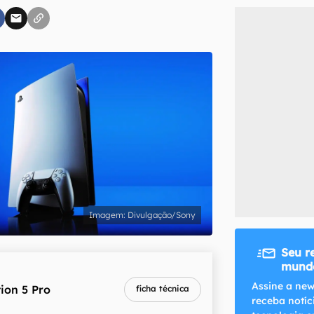
inscreva-se
li, aceito e concordo com os
Termos de Uso e Política de Privacidade do Ca
Divulgação/Sony
Seu r
mundo
Assine a new
ion 5 Pro
ficha técnica
receba notíc