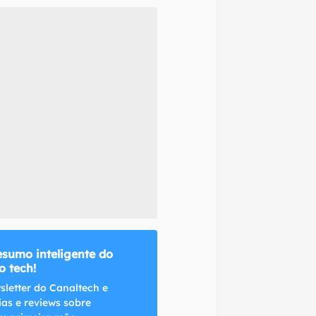
naltech.
esumo inteligente do
 tech!
sletter do Canaltech e
ias e reviews sobre