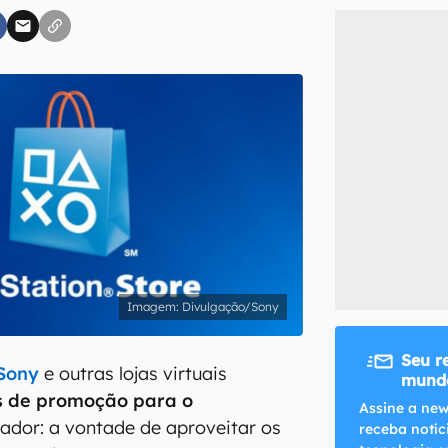
inscreva-se
li, aceito e concordo com os
Termos de Uso e Política de Privacidade do Ca
Divulgação/Sony
Seu r
Sony
e outras lojas virtuais
mundo
s de promoção para o
Assine a new
ntador: a vontade de aproveitar os
receba notíc