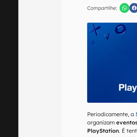
E-mail
Compartilhe:
Confirmo que 
Periodicamente, a
organizam
evento
PlayStation
. É te