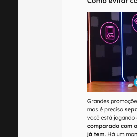
Como evitar c
Grandes promoções
mas é preciso
sepa
você está jogando 
comparado com 
já tem
. Há um mont