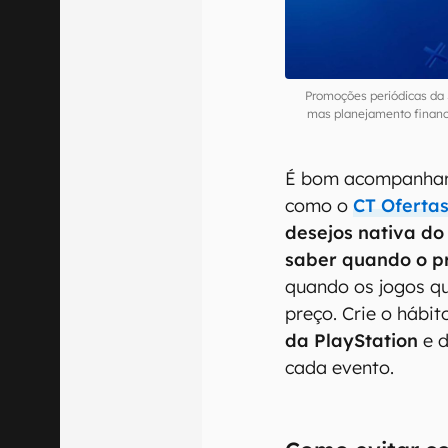
Promoções periódicas da
mas planejamento financ
É bom acompanhar 
como o
CT Oferta
desejos nativa do
saber quando o p
quando os jogos q
preço. Crie o háb
da PlayStation
e d
cada evento.