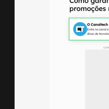
Como garan
promoções 
O Canaltech
Entre no canal 
dicas de tecnol
CON