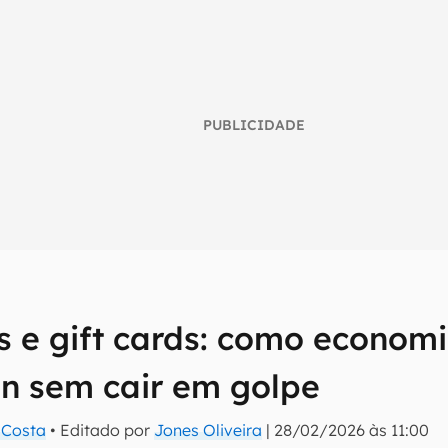
PUBLICIDADE
 e gift cards: como economi
umo inteligente do mundo tech!
on sem cair em golpe
tter do Canaltech e receba notícias e reviews sobre tecnologia 
a Costa
• Editado por
Jones Oliveira
|
28/02/2026 às 11:00