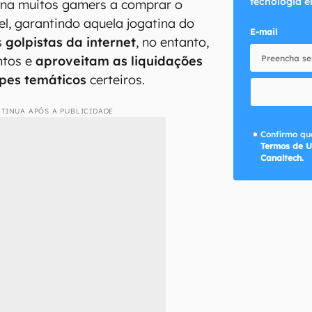
tecnologia e
ona muitos gamers a comprar o
el, garantindo aquela jogatina do
E-mail
s
golpistas da internet
, no entanto,
ntos e
aproveitam as liquidações
pes temáticos
certeiros.
TINUA APÓS A PUBLICIDADE
Confirmo que
Termos de U
Canaltech.