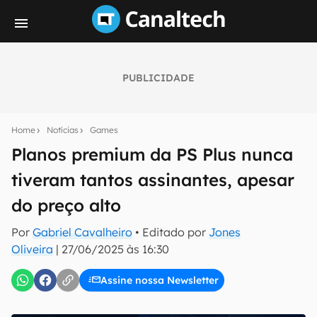
PUBLICIDADE
Seu resumo inteligente do mundo tech!
Assine a newsletter do Canaltech e receba
Home
Notícias
Games
notícias e reviews sobre tecnologia em primeira
mão.
Planos premium da PS Plus nunca
tiveram tantos assinantes, apesar
E-mail
do preço alto
Por
Gabriel Cavalheiro
• Editado por
Jones
inscreva-se
Oliveira
|
27/06/2025 às 16:30
Assine nossa Newsletter
Confirmo que li, aceito e concordo com os
Termos de
Uso e Política de Privacidade do Canaltech.