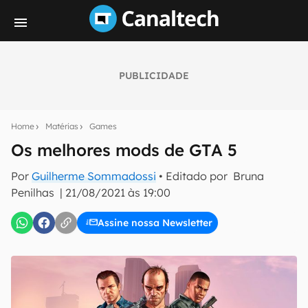
PUBLICIDADE
Seu resumo inteligente do mundo tech!
Assine a newsletter do Canaltech e receba
Home
Matérias
Games
notícias e reviews sobre tecnologia em primeira
mão.
Os melhores mods de GTA 5
E-mail
Por
Guilherme Sommadossi
• Editado por
Bruna
Penilhas
|
21/08/2021 às 19:00
Assine nossa Newsletter
inscreva-se
Confirmo que li, aceito e concordo com os
Termos de
Uso e Política de Privacidade do Canaltech.