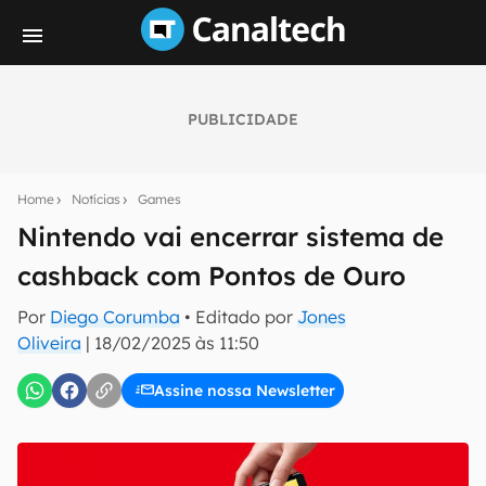
PUBLICIDADE
Seu resumo inteligente do mundo tech!
Assine a newsletter do Canaltech e receba
Home
Notícias
Games
notícias e reviews sobre tecnologia em primeira
mão.
Nintendo vai encerrar sistema de
cashback com Pontos de Ouro
E-mail
Por
Diego Corumba
• Editado por
Jones
Oliveira
|
18/02/2025 às 11:50
inscreva-se
Assine nossa Newsletter
Confirmo que li, aceito e concordo com os
Termos de
Uso e Política de Privacidade do Canaltech.