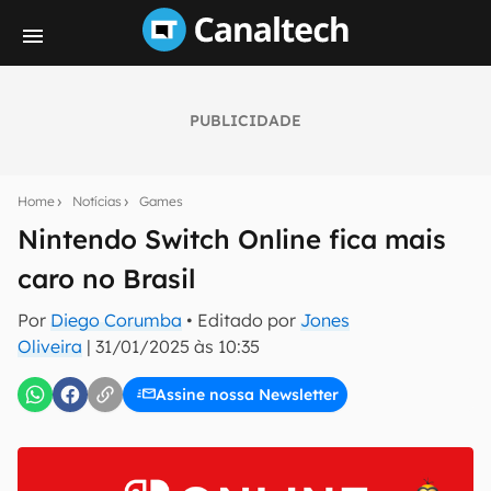
PUBLICIDADE
Seu resumo inteligente do mundo tech!
Assine a newsletter do Canaltech e receba
Home
Notícias
Games
notícias e reviews sobre tecnologia em primeira
mão.
Nintendo Switch Online fica mais
caro no Brasil
E-mail
Por
Diego Corumba
• Editado por
Jones
Oliveira
|
31/01/2025 às 10:35
inscreva-se
Assine nossa Newsletter
Confirmo que li, aceito e concordo com os
Termos de
Uso e Política de Privacidade do Canaltech.