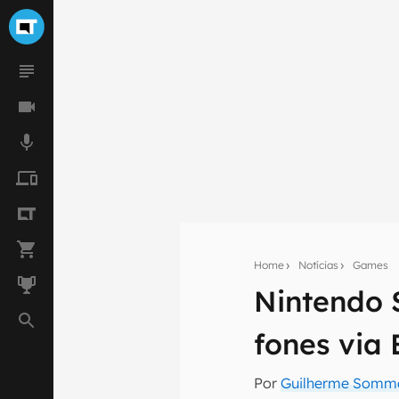
Home
Notícias
Games
Nintendo 
Seu res
fones via 
Assine a newsle
mão.
Por
Guilherme Somm