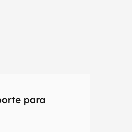
porte para
em primeira