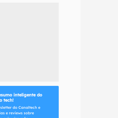
naltech.
esumo inteligente do
 tech!
sletter do Canaltech e
ias e reviews sobre