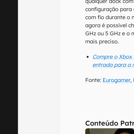
qualquer dock com
configuração para
com fio durante o 
agora é possível c
GHz ou 5 GHz e o m
mais preciso.
Compre o Xbox S
entrada para a 
Fonte:
Eurogamer
,