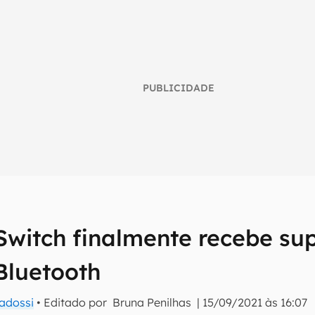
PUBLICIDADE
Switch finalmente recebe su
umo inteligente do mundo tech!
Bluetooth
tter do Canaltech e receba notícias e reviews sobre tecnologia 
adossi
• Editado por
Bruna Penilhas
|
15/09/2021 às 16:07