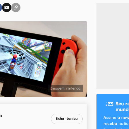
inscreva-se
li, aceito e concordo com os
Termos de Uso e Política de Privacidade do Ca
nintendo
Seu r
mundo
o
melhor preço
Assine a new
ficha técnica
R$ 2.409,00
receba notíc