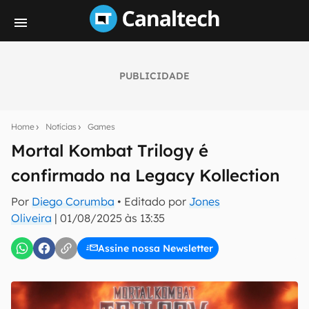
PUBLICIDADE
Seu resumo inteligente do mundo tech!
Assine a newsletter do Canaltech e receba
Home
Notícias
Games
notícias e reviews sobre tecnologia em primeira
mão.
Mortal Kombat Trilogy é
confirmado na Legacy Kollection
E-mail
Por
Diego Corumba
• Editado por
Jones
Oliveira
|
01/08/2025 às 13:35
inscreva-se
Assine nossa Newsletter
Confirmo que li, aceito e concordo com os
Termos de
Uso e Política de Privacidade do Canaltech.