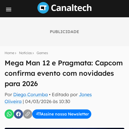
PUBLICIDADE
Seu resumo inteligente do mundo tech!
Assine a newsletter do Canaltech e receba
Home
Notícias
Games
notícias e reviews sobre tecnologia em primeira
mão.
Mega Man 12 e Pragmata: Capcom
confirma evento com novidades
E-mail
para 2026
Por
Diego Corumba
• Editado por
Jones
inscreva-se
Oliveira
|
04/03/2026 às 10:30
Assine nossa Newsletter
Confirmo que li, aceito e concordo com os
Termos de
Uso e Política de Privacidade do Canaltech.