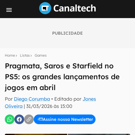
PUBLICIDADE
Seu resumo inteligente do mundo tech!
Assine a newsletter do Canaltech e receba
Home
Listas
Games
notícias e reviews sobre tecnologia em primeira
mão.
Pragmata, Saros e Starfield no
PS5: os grandes lançamentos de
E-mail
jogos em abril
Por
Diego Corumba
• Editado por
Jones
inscreva-se
Oliveira
|
31/03/2026 às 15:00
Assine nossa Newsletter
Confirmo que li, aceito e concordo com os
Termos de
Uso e Política de Privacidade do Canaltech.