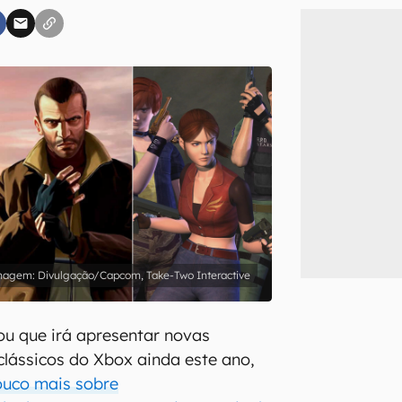
inscreva-se
li, aceito e concordo com os
Termos de Uso e Política de Privacidade do Ca
Divulgação/Capcom, Take-Two Interactive
ou que irá apresentar novas
clássicos do Xbox ainda este ano,
uco mais sobre