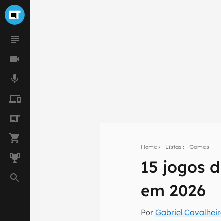
Home
Listas
Games
15 jogos 
Seu res
em 2026
Assine a newsle
mão.
Por
Gabriel Cavalhei