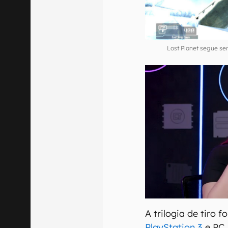
Lost Planet segue se
A trilogia de tiro 
PlayStation 3
e PC,