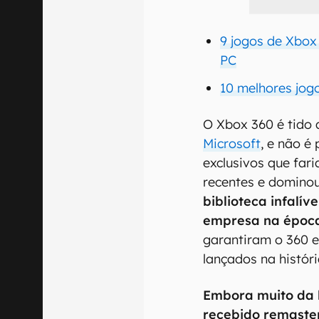
9 jogos de Xbox
PC
10 melhores jog
O Xbox 360 é tido
Microsoft
, e não é
exclusivos que far
recentes e dominou
biblioteca infalív
empresa na époc
garantiram o 360 e
lançados na histór
Embora muito da 
recebido remaste