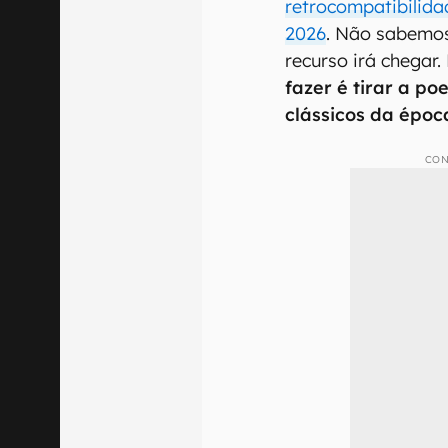
retrocompatibilid
2026
. Não sabemos
recurso irá chegar
fazer é tirar a po
clássicos da époc
CON