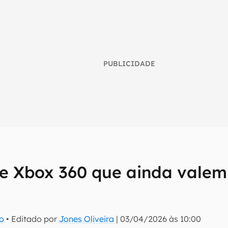
PUBLICIDADE
de Xbox 360 que ainda valem
umo inteligente do mundo tech!
tter do Canaltech e receba notícias e reviews sobre tecnologia 
ro
• Editado por
Jones Oliveira
|
03/04/2026 às 10:00