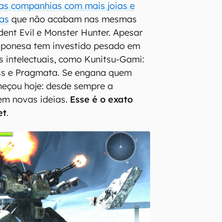
s companhias com mais joias e
das
que não acabam nas mesmas
dent Evil e Monster Hunter. Apesar
japonesa tem investido pesado em
 intelectuais, como Kunitsu-Gami:
ss e Pragmata. Se engana quem
meçou hoje: desde sempre a
em novas ideias.
Esse é o exato
et
.