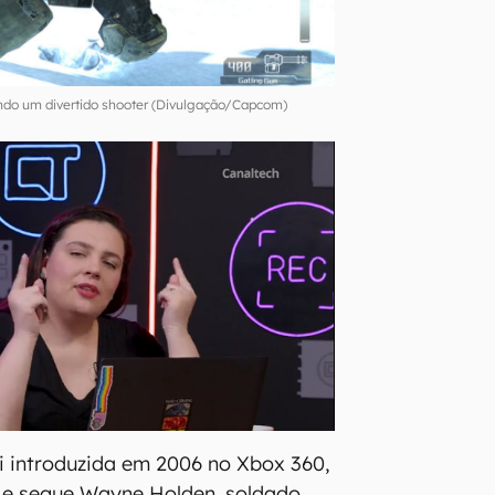
ndo um divertido shooter (Divulgação/Capcom)
foi introduzida em 2006 no Xbox 360,
 e segue Wayne Holden, soldado