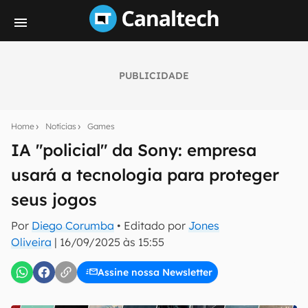
PUBLICIDADE
Seu resumo inteligente do mundo tech!
Assine a newsletter do Canaltech e receba
Home
Notícias
Games
notícias e reviews sobre tecnologia em primeira
mão.
IA "policial" da Sony: empresa
usará a tecnologia para proteger
E-mail
seus jogos
Por
Diego Corumba
• Editado por
Jones
inscreva-se
Oliveira
|
16/09/2025 às 15:55
Assine nossa Newsletter
Confirmo que li, aceito e concordo com os
Termos de
Uso e Política de Privacidade do Canaltech.