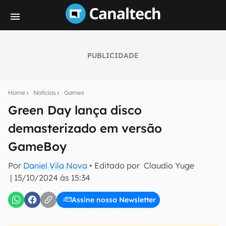
PUBLICIDADE
Seu resumo inteligente do mundo tech!
Assine a newsletter do Canaltech e receba
Home
Notícias
Games
notícias e reviews sobre tecnologia em primeira
mão.
Green Day lança disco
demasterizado em versão
E-mail
GameBoy
Por
Daniel Vila Nova
• Editado por
Claudio Yuge
inscreva-se
|
15/10/2024 às 15:34
Assine nossa Newsletter
Confirmo que li, aceito e concordo com os
Termos de
Uso e Política de Privacidade do Canaltech.