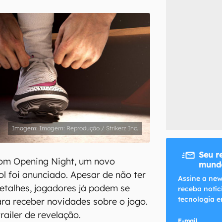
inscreva-se
li, aceito e concordo com os
Termos de Uso e Política de Privacidade do Ca
Imagem: Reprodução / Strikerz Inc.
Seu r
om Opening Night, um novo
mundo
ol foi anunciado. Apesar de não ter
Assine a new
etalhes, jogadores já podem se
receba notíc
tecnologia e
ara receber novidades sobre o jogo.
railer de revelação.
E-mail