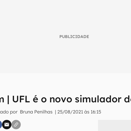
PUBLICIDADE
| UFL é o novo simulador d
umo inteligente do mundo tech!
tter do Canaltech e receba notícias e reviews sobre tecnologia 
tado por
Bruna Penilhas
|
25/08/2021 às 16:15