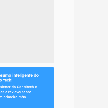
naltech.
esumo inteligente do
 tech!
sletter do Canaltech e
ias e reviews sobre
m primeira mão.