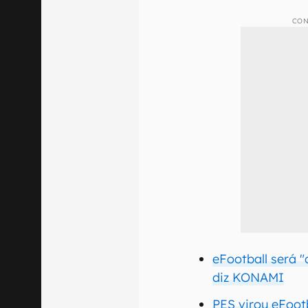
CON
eFootball será
diz KONAMI
PES virou eFootb