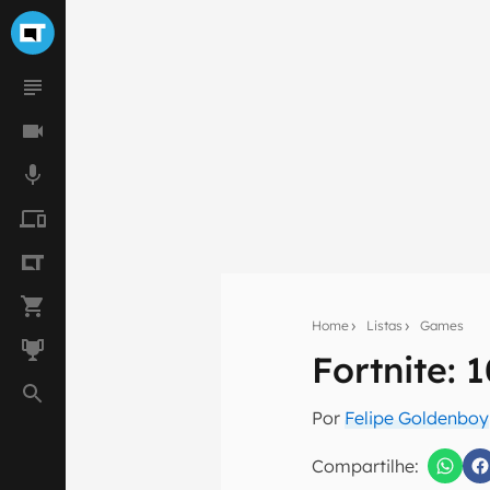
Home
Listas
Games
Fortnite: 
Seu res
Por
Felipe Goldenboy
Assine a newsle
mão.
Compartilhe: