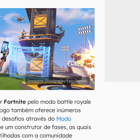
inscreva-se
li, aceito e concordo com os
Termos de Uso e Política de Privacidade do Ca
Divulgação/Epic Games
er
Fortnite
pelo modo battle royale
 jogo também oferece inúmeros
 desafios através do
Modo
de um construtor de fases, as quais
tilhadas com a comunidade