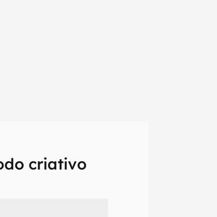
odo criativo
em primeira