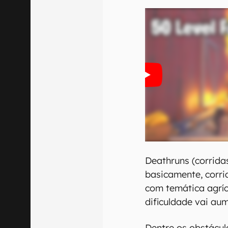
Deathruns (corrida
basicamente, corr
com temática agríco
dificuldade vai au
Dentre os obstáculo