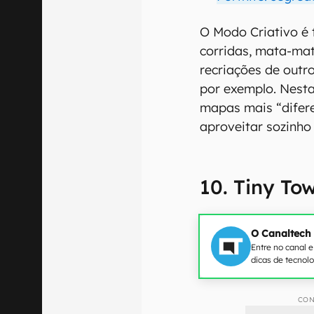
O Modo Criativo é 
corridas, mata-mat
recriações de out
por exemplo. Nesta 
mapas mais “difer
aproveitar sozinho
10. Tiny To
O Canaltech
Entre no canal 
dicas de tecnol
CON