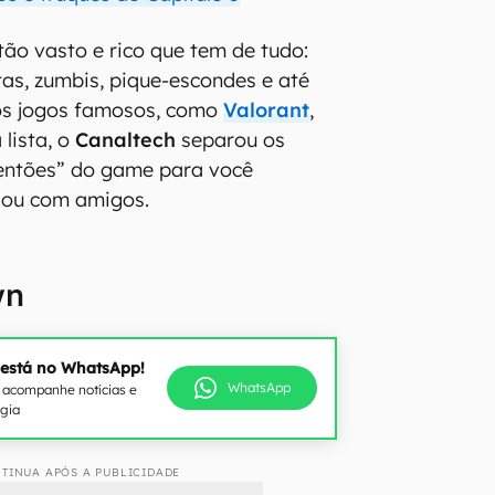
tão vasto e rico que tem de tudo:
as, zumbis, pique-escondes e até
ros jogos famosos, como
Valorant
,
lista, o
Canaltech
separou os
entões” do game para você
 ou com amigos.
wn
 está no WhatsApp!
WhatsApp
e acompanhe notícias e
ogia
TINUA APÓS A PUBLICIDADE