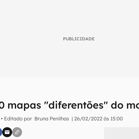
PUBLICIDADE
10 mapas "diferentões" do m
umo inteligente do mundo tech!
• Editado por
Bruna Penilhas
|
26/02/2022 às 15:00
tter do Canaltech e receba notícias e reviews sobre tecnologia 