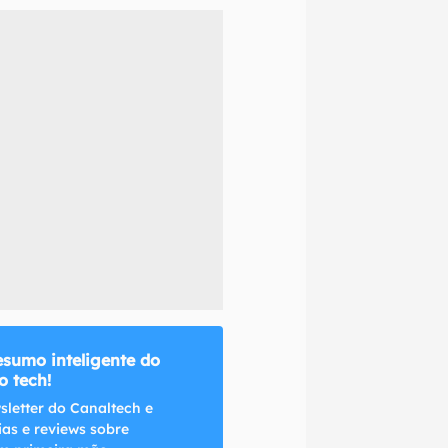
naltech.
esumo inteligente do
 tech!
sletter do Canaltech e
ias e reviews sobre