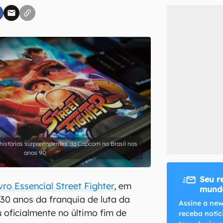
inscreva-se
li, aceito e concordo com os
Termos de Uso e Política de Privacidade do Ca
s histórias surpreendentes da Capcom no Brasil nos
anos 90
Seu r
vro Essencial Street Fighter
, em
mundo
0 anos da franquia de luta da
Assine a new
oficialmente no último fim de
receba notíc