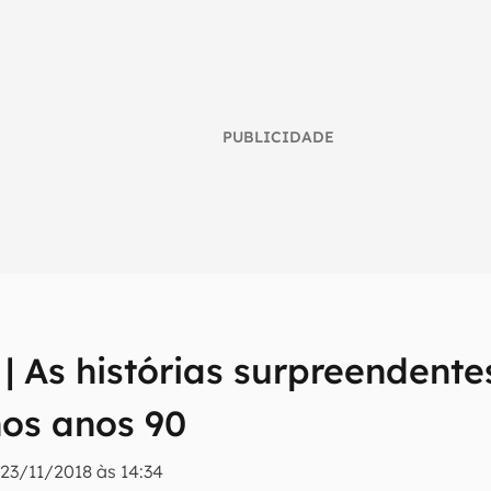
PUBLICIDADE
 | As histórias surpreenden
umo inteligente do mundo tech!
nos anos 90
tter do Canaltech e receba notícias e reviews sobre tecnologia 
|
23/11/2018 às 14:34