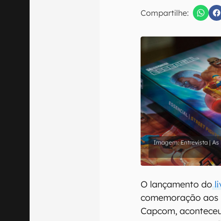
E-mail
Compartilhe:
Confirmo que 
Entrevista | A
O lançamento do
li
comemoração aos 3
Capcom, aconteceu 