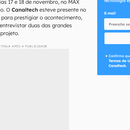
tecnologia e
ias 17 e 18 de novembro, no MAX
lo. O
Canaltech
esteve presente no
E-mail
para prestigiar o acontecimento,
ntrevistar duas das grandes
 projeto.
TINUA APÓS A PUBLICIDADE
Confirmo que
Termos de U
Canaltech.