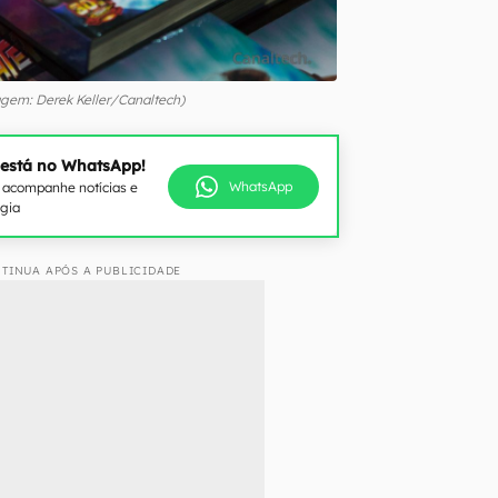
gem: Derek Keller/Canaltech)
 está no WhatsApp!
WhatsApp
e acompanhe notícias e
ogia
TINUA APÓS A PUBLICIDADE