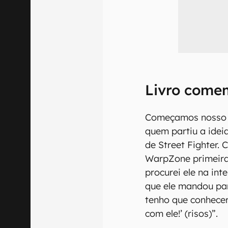
Livro comem
Começamos nosso 
quem partiu a idei
de Street Fighter.
WarpZone primeiram
procurei ele na in
que ele mandou par
tenho que conhecer
com ele!’ (risos)”.