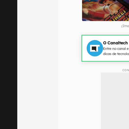
(Ima
O Canaltech
Entre no canal 
dicas de tecnol
CON