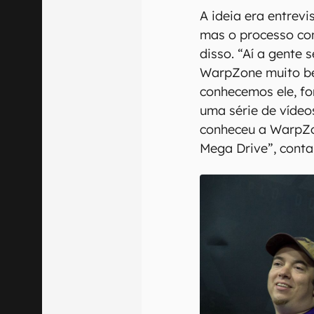
A ideia era entrevi
mas o processo com
disso. “Aí a gente 
WarpZone muito b
conhecemos ele, fo
uma série de vídeo
conheceu a WarpZon
Mega Drive”, conta