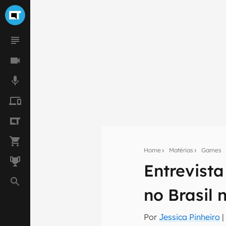
Home
Matérias
Games
Entrevista
Seu res
no Brasil 
Assine a newsle
mão.
Por
Jessica Pinheiro