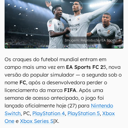
Reprodução/EA Sports
Os craques do futebol mundial entram em
campo mais uma vez em
EA Sports FC 2
5, nova
versão do popular simulador — a segunda sob o
nome
FC
, após a desenvolvedora perder o
licenciamento da marca
FIFA
. Após uma
semana de acesso antecipado, o jogo foi
lançado oficialmente hoje (27) para
Nintendo
Switch
, PC,
PlayStation 4
,
PlayStation 5
,
Xbox
One
e
Xbox Series S
|X.