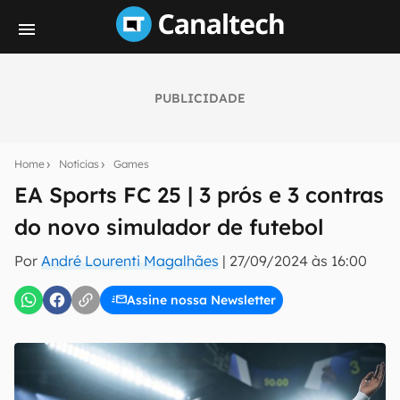
PUBLICIDADE
Seu resumo inteligente do mundo tech!
Assine a newsletter do Canaltech e receba
Home
Notícias
Games
notícias e reviews sobre tecnologia em primeira
mão.
EA Sports FC 25 | 3 prós e 3 contras
do novo simulador de futebol
E-mail
Por
André Lourenti Magalhães
|
27/09/2024 às 16:00
Assine nossa Newsletter
inscreva-se
Confirmo que li, aceito e concordo com os
Termos de
Uso e Política de Privacidade do Canaltech.