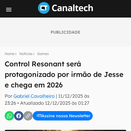
PUBLICIDADE
Seu resumo inteligente do mundo tech!
Assine a newsletter do Canaltech e receba
Home
Notícias
Games
notícias e reviews sobre tecnologia em primeira
mão.
Control Resonant será
protagonizado por irmão de Jesse
E-mail
e chega em 2026
Por
Gabriel Cavalheiro
|
11/12/2025 às
inscreva-se
23:26
•
Atualizado
12/12/2025 às 01:27
Assine nossa Newsletter
Confirmo que li, aceito e concordo com os
Termos de
Uso e Política de Privacidade do Canaltech.