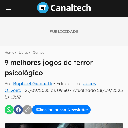
PUBLICIDADE
Seu resumo inteligente do mundo tech!
Assine a newsletter do Canaltech e receba
Home
Listas
Games
notícias e reviews sobre tecnologia em primeira
mão.
9 melhores jogos de terror
psicológico
E-mail
Por
Raphael Giannotti
• Editado por
Jones
Oliveira
|
27/09/2025 às 09:30
•
Atualizado
28/09/2025
às 17:37
inscreva-se
Assine nossa Newsletter
Confirmo que li, aceito e concordo com os
Termos de
Uso e Política de Privacidade do Canaltech.