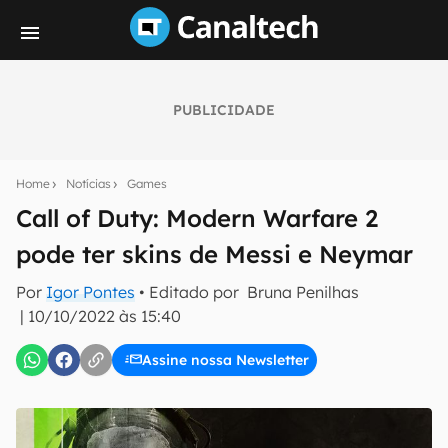
PUBLICIDADE
Seu resumo inteligente do mundo tech!
Assine a newsletter do Canaltech e receba
Home
Notícias
Games
notícias e reviews sobre tecnologia em primeira
mão.
Call of Duty: Modern Warfare 2
pode ter skins de Messi e Neymar
E-mail
Por
Igor Pontes
• Editado por
Bruna Penilhas
|
10/10/2022 às 15:40
inscreva-se
Assine nossa Newsletter
Confirmo que li, aceito e concordo com os
Termos de
Uso e Política de Privacidade do Canaltech.