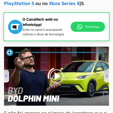
PlayStation 5
ou no
Xbox Series X
|S
.
O Canaltech está no
WhatsApp!
WhatsApp
Entre no canal e acompanhe
notícias e dicas de tecnologia
00:00
/
04:07