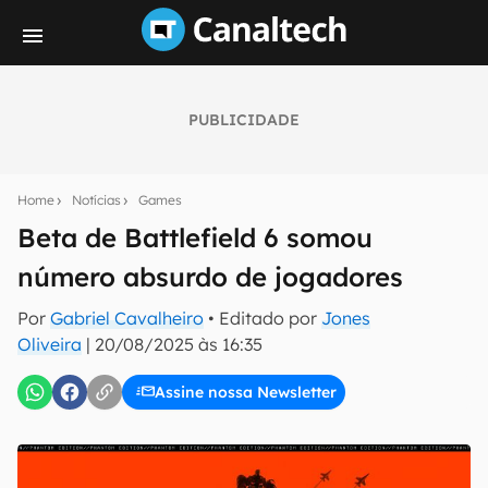
PUBLICIDADE
Seu resumo inteligente do mundo tech!
Assine a newsletter do Canaltech e receba
Home
Notícias
Games
notícias e reviews sobre tecnologia em primeira
mão.
Beta de Battlefield 6 somou
número absurdo de jogadores
E-mail
Por
Gabriel Cavalheiro
• Editado por
Jones
Oliveira
|
20/08/2025 às 16:35
inscreva-se
Assine nossa Newsletter
Confirmo que li, aceito e concordo com os
Termos de
Uso e Política de Privacidade do Canaltech.