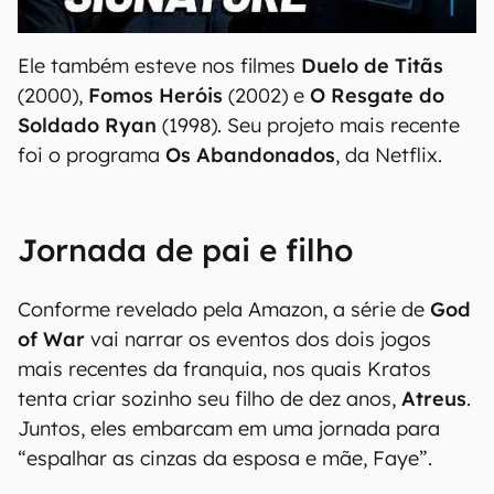
00:00
/
20:46
Ele também esteve nos filmes
Duelo de Titãs
(2000),
Fomos Heróis
(2002) e
O Resgate do
Soldado Ryan
(1998). Seu projeto mais recente
foi o programa
Os Abandonados
, da Netflix.
Jornada de pai e filho
Conforme revelado pela Amazon, a série de
God
of War
vai narrar os eventos dos dois jogos
mais recentes da franquia, nos quais Kratos
tenta criar sozinho seu filho de dez anos,
Atreus
.
Juntos, eles embarcam em uma jornada para
“espalhar as cinzas da esposa e mãe, Faye”.