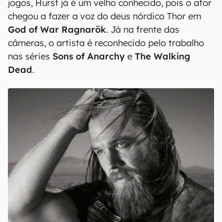
jogos, Hurst já é um velho conhecido, pois o ator
chegou a fazer a voz do deus nórdico Thor em
God of War Ragnarök
. Já na frente das
câmeras, o artista é reconhecido pelo trabalho
nas séries
Sons of Anarchy
e
The Walking
Dead
.