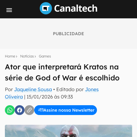
PUBLICIDADE
Seu resumo inteligente do mundo tech!
Assine a newsletter do Canaltech e receba
Home
Notícias
Games
notícias e reviews sobre tecnologia em primeira
mão.
Ator que interpretará Kratos na
série de God of War é escolhido
E-mail
Por
Jaqueline Sousa
• Editado por
Jones
Oliveira
|
15/01/2026 às 09:33
inscreva-se
Assine nossa Newsletter
Confirmo que li, aceito e concordo com os
Termos de
Uso e Política de Privacidade do Canaltech.