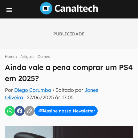
PUBLICIDADE
Seu resumo inteligente do mundo tech!
Assine a newsletter do Canaltech e receba
Home
Artigos
Games
notícias e reviews sobre tecnologia em primeira
mão.
Ainda vale a pena comprar um PS4
em 2025?
E-mail
Por
Diego Corumba
• Editado por
Jones
Oliveira
|
27/06/2025 às 17:05
inscreva-se
Assine nossa Newsletter
Confirmo que li, aceito e concordo com os
Termos de
Uso e Política de Privacidade do Canaltech.