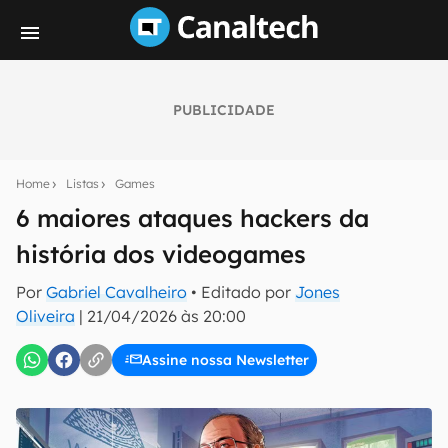
PUBLICIDADE
Seu resumo inteligente do mundo tech!
Assine a newsletter do Canaltech e receba
Home
Listas
Games
notícias e reviews sobre tecnologia em primeira
mão.
6 maiores ataques hackers da
história dos videogames
E-mail
Por
Gabriel Cavalheiro
• Editado por
Jones
Oliveira
|
21/04/2026 às 20:00
inscreva-se
Assine nossa Newsletter
Confirmo que li, aceito e concordo com os
Termos de
Uso e Política de Privacidade do Canaltech.