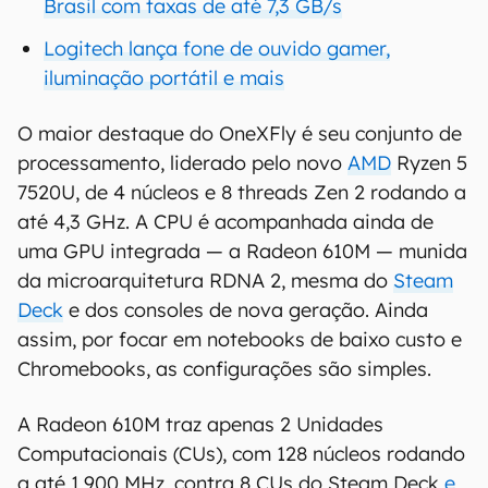
Brasil com taxas de até 7,3 GB/s
Logitech lança fone de ouvido gamer,
iluminação portátil e mais
O maior destaque do OneXFly é seu conjunto de
processamento, liderado pelo novo
AMD
Ryzen 5
7520U, de 4 núcleos e 8 threads Zen 2 rodando a
até 4,3 GHz. A CPU é acompanhada ainda de
uma GPU integrada — a Radeon 610M — munida
da microarquitetura RDNA 2, mesma do
Steam
Deck
e dos consoles de nova geração. Ainda
assim, por focar em notebooks de baixo custo e
Chromebooks, as configurações são simples.
A Radeon 610M traz apenas 2 Unidades
Computacionais (CUs), com 128 núcleos rodando
a até 1.900 MHz, contra 8 CUs do Steam Deck
e