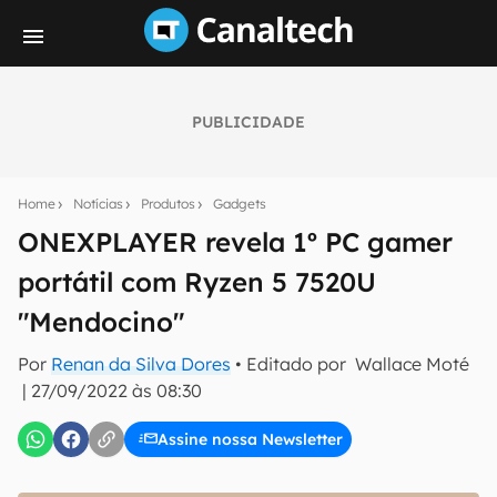
PUBLICIDADE
Seu resumo inteligente do mundo tech!
Assine a newsletter do Canaltech e receba
Home
Notícias
Produtos
Gadgets
notícias e reviews sobre tecnologia em primeira
mão.
ONEXPLAYER revela 1º PC gamer
portátil com Ryzen 5 7520U
E-mail
"Mendocino"
Por
Renan da Silva Dores
• Editado por
Wallace Moté
inscreva-se
|
27/09/2022 às 08:30
Assine nossa Newsletter
Confirmo que li, aceito e concordo com os
Termos de
Uso e Política de Privacidade do Canaltech.