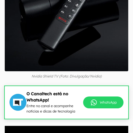
Nvidia Shield TV (Foto: Divulgação/Nvidia)
O Canaltech está no
WhatsApp!
WhatsApp
Entre no canal e acompanhe
notícias e dicas de tecnologia