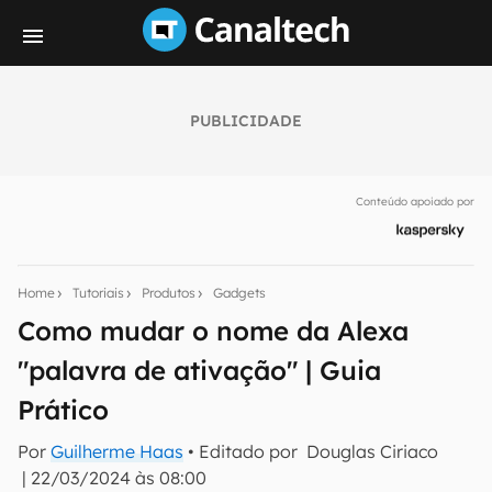
PUBLICIDADE
Seu resumo inteligente do mundo tech!
Assine a newsletter do Canaltech e receba
Conteúdo apoiado por
notícias e reviews sobre tecnologia em primeira
mão.
E-mail
Home
Tutoriais
Produtos
Gadgets
Como mudar o nome da Alexa
"palavra de ativação" | Guia
inscreva-se
Prático
Confirmo que li, aceito e concordo com os
Termos de
Por
Guilherme Haas
• Editado por
Douglas Ciriaco
Uso e Política de Privacidade do Canaltech.
|
22/03/2024 às 08:00