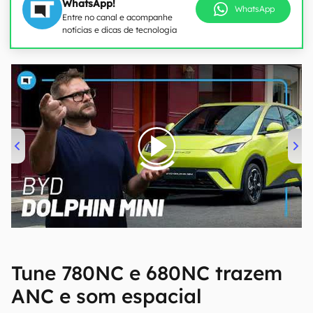
WhatsApp!
WhatsApp
Entre no canal e acompanhe
notícias e dicas de tecnologia
00:00
/
04:07
Tune 780NC e 680NC trazem
ANC e som espacial