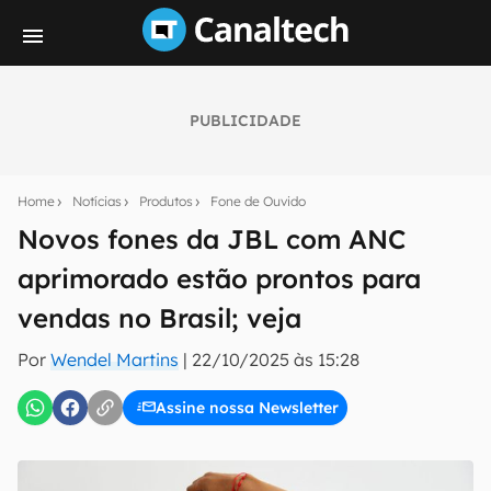
PUBLICIDADE
Seu resumo inteligente do mundo tech!
Assine a newsletter do Canaltech e receba
Home
Notícias
Produtos
Fone de Ouvido
notícias e reviews sobre tecnologia em primeira
mão.
Novos fones da JBL com ANC
aprimorado estão prontos para
E-mail
vendas no Brasil; veja
Por
Wendel Martins
|
22/10/2025 às 15:28
inscreva-se
Assine nossa Newsletter
Confirmo que li, aceito e concordo com os
Termos de
Uso e Política de Privacidade do Canaltech.