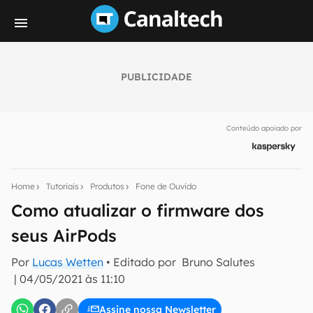
PUBLICIDADE
Seu resumo inteligente do mundo tech!
Assine a newsletter do Canaltech e receba
Conteúdo apoiado por
notícias e reviews sobre tecnologia em primeira
mão.
E-mail
Home
Tutoriais
Produtos
Fone de Ouvido
Como atualizar o firmware dos
seus AirPods
inscreva-se
Por
Lucas Wetten
• Editado por
Bruno Salutes
|
04/05/2021 às 11:10
Confirmo que li, aceito e concordo com os
Termos de
Uso e Política de Privacidade do Canaltech.
Assine nossa Newsletter