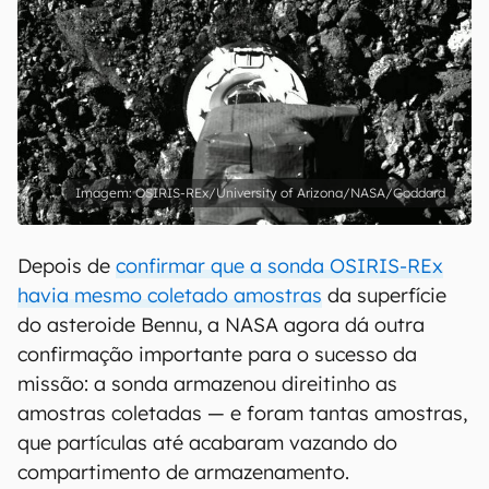
OSIRIS-REx/University of Arizona/NASA/Goddard
Depois de
confirmar que a sonda OSIRIS-REx
havia mesmo coletado amostras
da superfície
do asteroide Bennu, a NASA agora dá outra
confirmação importante para o sucesso da
missão: a sonda armazenou direitinho as
amostras coletadas — e foram tantas amostras,
que partículas até acabaram vazando do
compartimento de armazenamento.