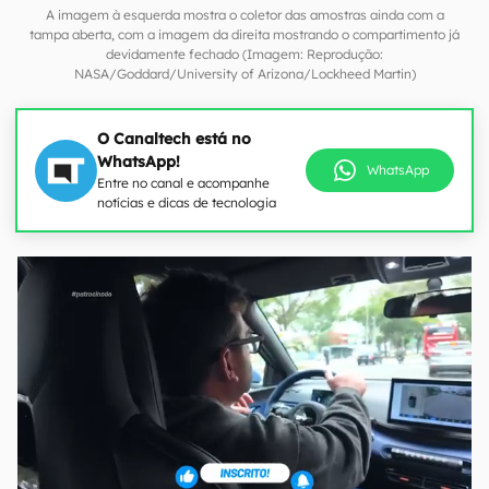
A imagem à esquerda mostra o coletor das amostras ainda com a
tampa aberta, com a imagem da direita mostrando o compartimento já
devidamente fechado (Imagem: Reprodução:
NASA/Goddard/University of Arizona/Lockheed Martin)
O Canaltech está no
WhatsApp!
WhatsApp
Entre no canal e acompanhe
notícias e dicas de tecnologia