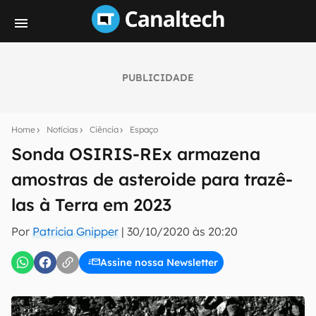
PUBLICIDADE
Seu resumo inteligente do mundo tech!
Assine a newsletter do Canaltech e receba
Home
Notícias
Ciência
Espaço
notícias e reviews sobre tecnologia em primeira
mão.
Sonda OSIRIS-REx armazena
amostras de asteroide para trazê-
E-mail
las à Terra em 2023
Por
Patricia Gnipper
|
30/10/2020 às 20:20
inscreva-se
Assine nossa Newsletter
Confirmo que li, aceito e concordo com os
Termos de
Uso e Política de Privacidade do Canaltech.